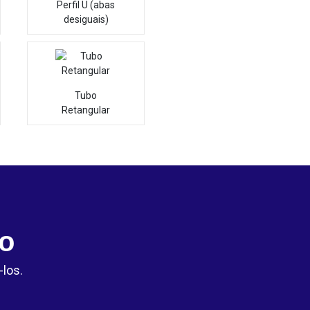
Perfil U (abas
desiguais)
Tubo
Retangular
o
los.