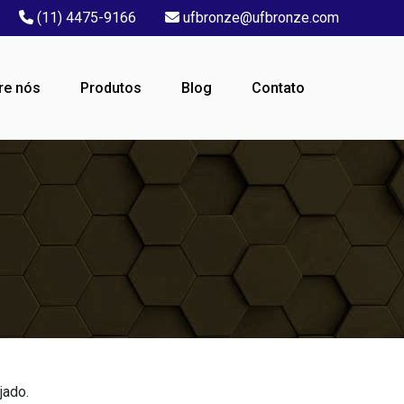
(11) 4475-9166
ufbronze@ufbronze.com
re nós
Produtos
Blog
Contato
jado.