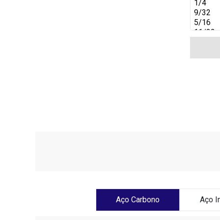
Aço Carbono
Aço I