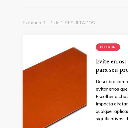
Exibindo: 1 - 1 de 1 RESULTADOS
CELERON
Evite erros:
para seu pr
Descubra como e
evitar erros q
Escolher a chap
impacta direta
qualquer aplica
significativos,