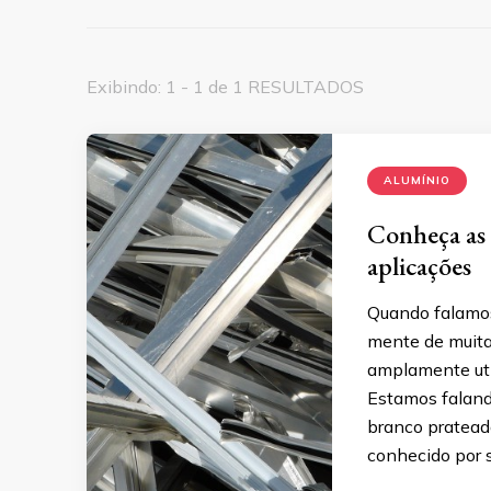
Exibindo: 1 - 1 de 1 RESULTADOS
ALUMÍNIO
Conheça as 
aplicações
Quando falamos
mente de muitas
amplamente uti
Estamos falando
branco prateada
conhecido por 