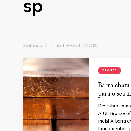
sp
Exibindo: 1 - 1 de 1 RESULTADOS
BRONZE
Barra chata 
para o seu 
Descubra como 
A UF Bronze ofe
mais! A barra c
fundamentais pa