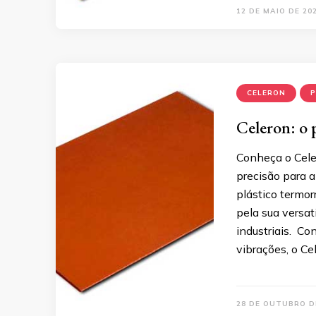
12 DE MAIO DE 20
CELERON
P
Celeron: o p
Conheça o Celer
precisão para a
plástico termor
pela sua versat
industriais. Co
vibrações, o Ce
28 DE OUTUBRO D