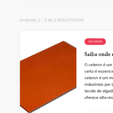
Exibindo: 1 - 2 de 2 RESULTADOS
CELERON
Saiba onde 
O celeron é um 
certo é essenc
celeron é um m
industriais po
tecido de algo
oferece alta re