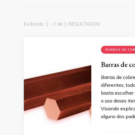
Exibindo: 1 - 1 de 1 RESULTADOS
BARRAS DE CO
Barras de c
Barras de cobr
diferentes, tod
basta escolher
o uso deses it
Visando explic
alguns dos pad