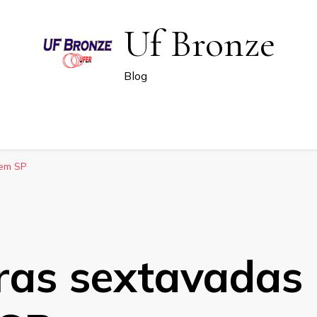
Uf Bronze
Blog
 em SP
ras sextavadas