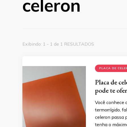
celeron
Exibindo: 1 - 1 de 1 RESULTADOS
PLACA DE CELE
Placa de ce
pode te ofe
Você conhece a 
termorrígido, f
celeron passa 
tenha o máximo 