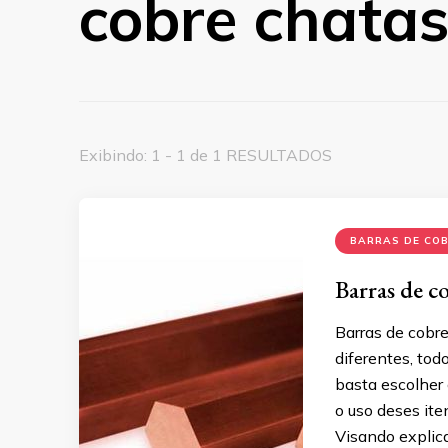
cobre chata
Exibindo: 1 - 1 de 1 RESULTADOS
BARRAS DE CO
Barras de c
Barras de cobr
diferentes, tod
basta escolher
o uso deses it
Visando explic