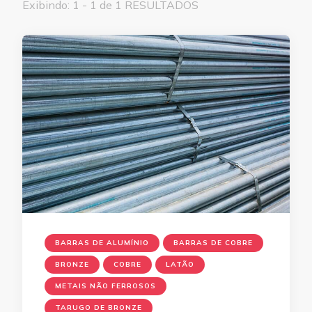
Exibindo: 1 - 1 de 1 RESULTADOS
BARRAS DE ALUMÍNIO
BARRAS DE COBRE
BRONZE
COBRE
LATÃO
METAIS NÃO FERROSOS
TARUGO DE BRONZE