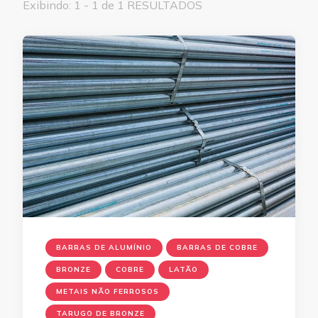
Exibindo: 1 - 1 de 1 RESULTADOS
BARRAS DE ALUMÍNIO
BARRAS DE COBRE
BRONZE
COBRE
LATÃO
METAIS NÃO FERROSOS
TARUGO DE BRONZE